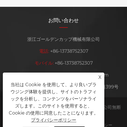
お問い合わせ
浙江ゴールデンカップ機械有限公司
電話:
+86-13738752307
モバイル:
+86-13738752307
Eメール:
info@goldencup-machine.com
X
当社は Cookie を使用して、より良いブラ
住所:
中国浙江省温州市瑞安市格祥新区江南大道399号
ウジング体験を提供し、サイトのトラフィ
ックを分析し、コンテンツをパーソナライ
ズします。このサイトを使用すると、
著作権 © 2024 浙江ゴールデン カップ機械有限公司無断
Cookie の使用に同意したことになります。
転載を禁じます。
プライバシーポリシー
Links
Sitemap
RSS
XML
プライバシーポリシー