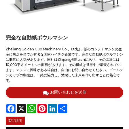
完全な自動紙ボウルマシン
Zhejiang Golden Cup Machinery Co.、Ltdは、紙のコンテナマシンの生
産に焦点を当てた有名な国家ハイテク企業です。完全な自動紙ボウルマシン
は非常に人気があります。同社はZhijiang州Ruianにあり、その工場には
10,000平方メートルの面積があります。その機械は世界中で販売されてい
ます。マシンに興味がある場合は、自由にお問い合わせください。ゴールデ
ンカップの機械は、一緒に協力し、繁栄した未来を作り出すことに熱心で
す。
お問い合わせを送信
Facebook
X
WhatsApp
Pinterest
LinkedIn
Share
製品説明